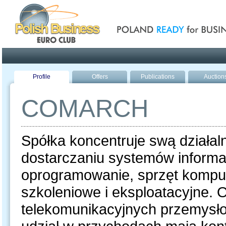
Poland ready for busines
Profile
Offers
Publications
Auction
COMARCH
Spółka koncentruje swą działal
dostarczaniu systemów inform
oprogramowanie, sprzęt komput
szkoleniowe i eksploatacyjne. Of
telekomunikacyjnych przemysło