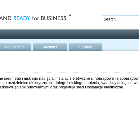
nd ready for business
Publications
Auctions
Contact
e średniego i niskiego napięcia, instalacje eletryczne silnoprądowe i słaboprądow
uje rozdzielnice elektryczne średniego i niskiego napięcia, świadczy usługi serwis
dsięwzięciami budowlanymi oraz projektuje sieci i instalacje elektryczne.