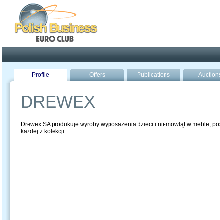
Poland ready for busines
Profile
Offers
Publications
Auction
DREWEX
Drewex SA produkuje wyroby wyposażenia dzieci i niemowląt w meble, pośc
każdej z kolekcji.