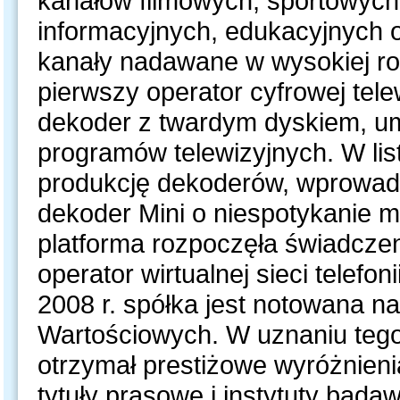
kanałów filmowych, sportowyc
informacyjnych, edukacyjnych o
kanały nadawane w wysokiej roz
pierwszy operator cyfrowej telew
dekoder z twardym dyskiem, um
programów telewizyjnych. W lis
produkcję dekoderów, wprowad
dekoder Mini o niespotykanie m
platforma rozpoczęła świadczen
operator wirtualnej sieci telef
2008 r. spółka jest notowana n
Wartościowych. W uznaniu tego
otrzymał prestiżowe wyróżnien
tytuły prasowe i instytuty bada