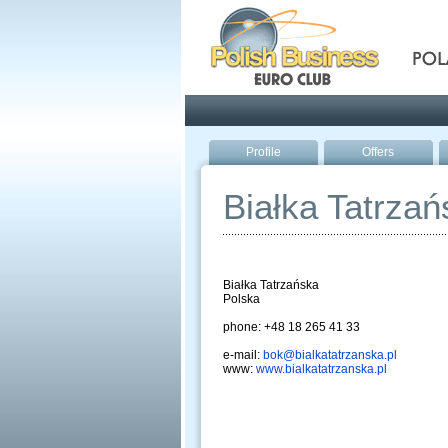
Pola
Profile
Offers
Białka Tatrzań
Białka Tatrzańska
Polska
phone: +48 18 265 41 33
e-mail:
bok@bialkatatrzanska.pl
www:
www.bialkatatrzanska.pl