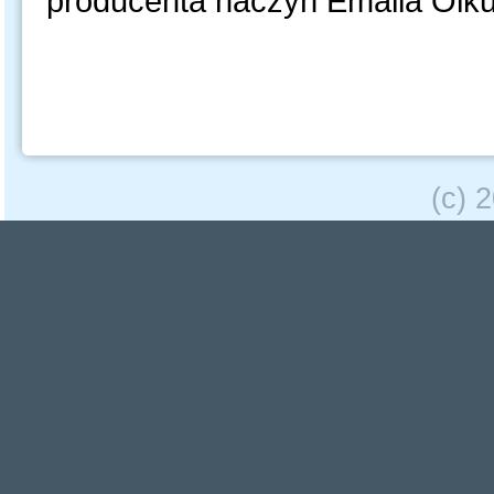
producenta naczyń Emalia Olkus
(c) 